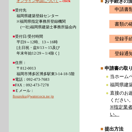
オンライン申請について
←click
■
お手続きの
申請書類
■
受付先
福岡県建築登録センター
※福岡県指定事務所登録機関
書類の確
(一社)福岡県建築士事務所協会内
■
受付日/受付時間
登録手
平日9～12時、13～16時
[土日祝・盆8/13～15及び
年末年始12/29～1/4除く]
登録通知
■
住所：
■
申請書の取
〒812-0013
福岡市博多区博多駅東3-14-18-5階
●
当ホーム
■
電話：092-473-7683
●
福岡県建
■
FAX：092-473-7278
■
Ｅメール：
●
直接のお
ftouroku@water.ocn.ne.jp
ください
※指定業
い。
■
提出方法