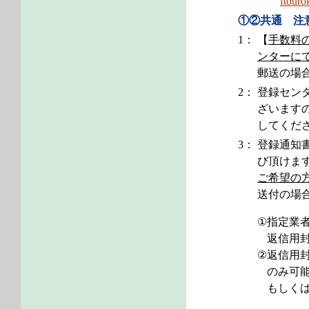
ftouro
①②共通 注
1：
【
手数料
ンターに
郵送の場
2：
登録セン
ざいます
してくだ
3：
登録通知
び頂けま
ご希望の
送付の場
①
指定業
返信用
②
返信用
のみ可
もしく