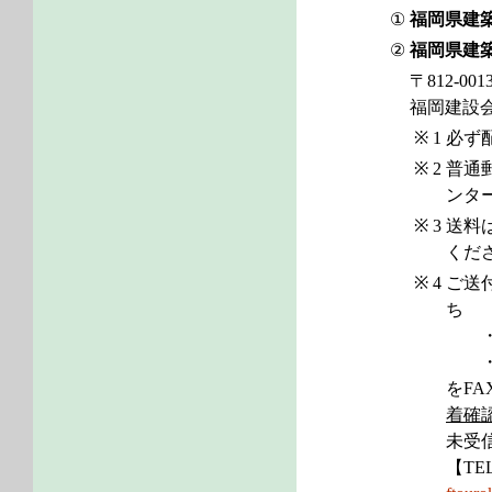
①
福岡県建
②
福岡県建
〒812-0
福岡建設
※ 1
必ず
※ 2
普通
ンタ
※ 3
送料
くだ
※ 4
ご送
ち
をF
着確
未受
【TEL: