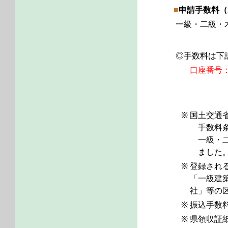
■
申請手数料（
一級・二級・木
◎手数料は下
口座番号
※
国土交通
手数料条例
一級・二級
ました
※
登録され
「一級建
社」等の
※
振込手数
※
県領収証