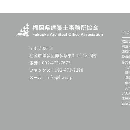
当会
建築
憲章
〒812-0013
組織
福岡市博多区博多駅東3-14-18-5階
役員
各支
電話
092-473-7673
北
ファックス
092-473-7278
筑
メール
info@f-aa.jp
福
県
大
ご入
事務
建築福