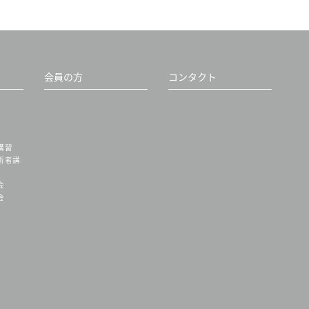
会員の方
コンタクト
講習
術者講
会
会