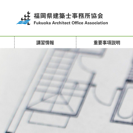
応
講習情報
重要事項説明
急
危
険
度
判
定
講
習
会