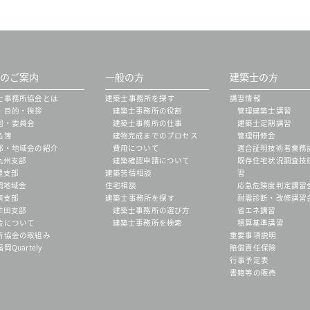
のご案内
一般の方
建築士の方
士事務所協会とは
建築士事務所を探す
講習情報
・目的・挨拶
建築士事務所の役割
管理建築士講習
図・委員会
建築士事務所の仕事
建築士定期講習
名簿
建物完成までのプロセス
管理研修会
部・地域会の紹介
費用について
適合証明技術者業務
九州支部
建築確認申請について
既存住宅状況調査技
豊支部
建築苦情相談
習
岡地域会
住宅相談
応急危険度判定講習
南支部
建築士事務所を探す
耐震診断・改修講習
牟田支部
建築士事務所の選び方
省エネ講習
会について
建築士事務所を検索
積算基準講習
所協会の取組み
重要事項説明
岡Quartely
賠償責任保険
行事予定表
書籍等の販売