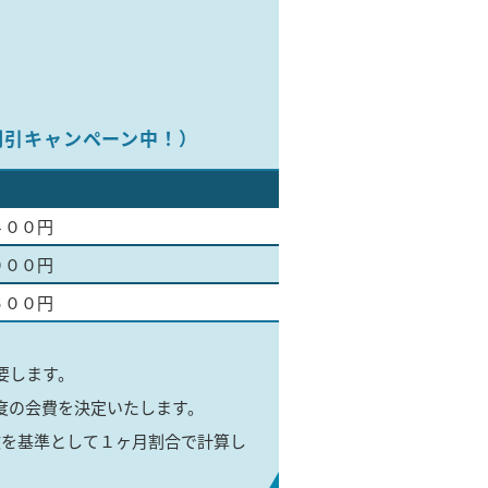
割引キャンペーン中！）
４００円
０００円
６００円
要します。
度の会費を決定いたします。
数を基準として１ヶ月割合で計算し