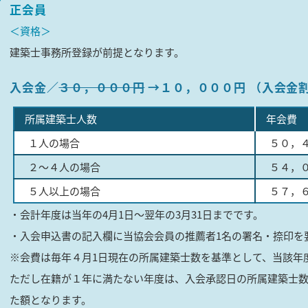
正会員
＜
資格
＞
建築士事務所登録が前提となります。
入会金
３０，０００円
→１０，０００円 （入会金
所属建築士人数
年会費
１人の場合
５０，
２〜４人の場合
５４，
５人以上の場合
５７，
・会計年度は当年の4月1日～翌年の3月31日までです。
・入会申込書の記入欄に当協会会員の推薦者1名の署名・捺印を
※会費は毎年４月1日現在の所属建築士数を基準として、当該年
ただし在籍が１年に満たない年度は、入会承認日の所属建築士
た額となります。