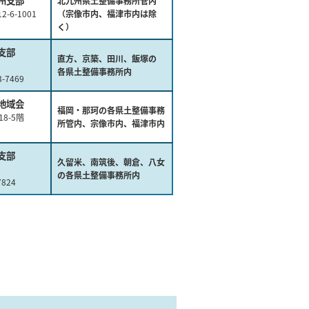
州支部
北九州県土整備事務所管内
-6-1001
（宗像市内、福津市内は除
く）
支部
直方、京築、田川、飯塚の
各県土整備事務所内
3-7469
地域会
福岡・那珂の各県土整備事務
8-5階
所管内、宗像市内、福津市内
支部
久留米、南筑後、朝倉、八女
の各県土整備事務所内
7824