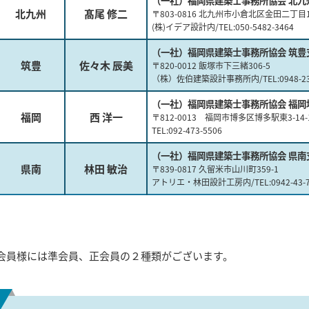
（一社）福岡県建築士事務所協会 北九
北九州
髙尾 修二
〒803-0816 北九州市小倉北区金田二丁目12
(株)イデア設計内/TEL:
050-5482-3464
（一社）福岡県建築士事務所協会 筑豊
筑豊
佐々木 辰美
〒820-0012 飯塚市下三緒306-5
（株）佐伯建築設計事務所内/TEL:
0948-2
（一社）福岡県建築士事務所協会 福岡
福岡
西 洋一
〒812-0013 福岡市博多区博多駅東3-14-1
TEL:
092-473-5506
（一社）福岡県建築士事務所協会 県南
県南
林田 敏治
〒839-0817 久留米市山川町359-1
アトリエ・林田設計工房内/TEL:
0942-43-
会員様には準会員、正会員の２種類がございます。