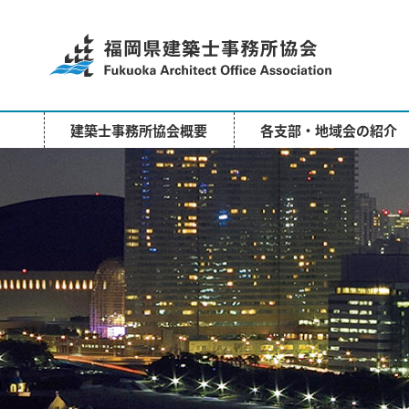
ご
建築士事務所協会概要
各支部・地域会の紹介
入
会
に
つ
い
て