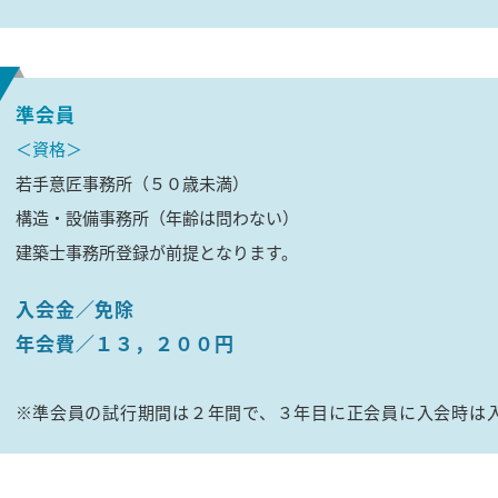
準会員
＜
資格
＞
若手意匠事務所（５０歳未満）
構造・設備事務所（年齢は問わない）
建築士事務所登録が前提となります。
入会金
免除
年会費
１３，２００円
準会員の試行期間は２年間で、３年目に正会員に入会時は