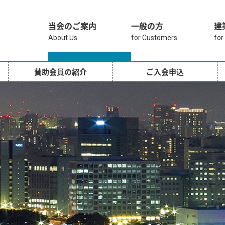
当会のご案内
一般の方
建
About Us
for Customers
for
賛助会員の紹介
ご入会申込