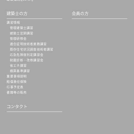
建築士の方
会員の方
講習情報
管理建築士講習
建築士定期講習
管理研修会
適合証明技術者業務講習
既存住宅状況調査技術者講習
応急危険度判定講習会
耐震診断・改修講習会
省エネ講習
積算基準講習
重要事項説明
賠償責任保険
行事予定表
書籍等の販売
コンタクト