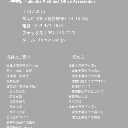
〒812-0013
福岡市博多区博多駅東3-14-18-5階
電話
092-473-7673
ファックス
092-473-7278
メール
info@f-aa.jp
当会のご案内
一般の方
建築士事務所協会とは
建築士事務所を探す
憲章・目的・挨拶
建築士事務所の役割
組織図・委員会
建築士事務所の仕事
役員名簿
建物完成までのプロセス
各支部・地域会の紹介
費用について
北九州支部
建築確認申請について
筑豊支部
建築苦情相談
福岡地域会
住宅相談
県南支部
建築士事務所を探す
大牟田支部
建築士事務所の選び方
ご入会について
建築士事務所を検索
事務所協会の取組み
建築福岡Quartely