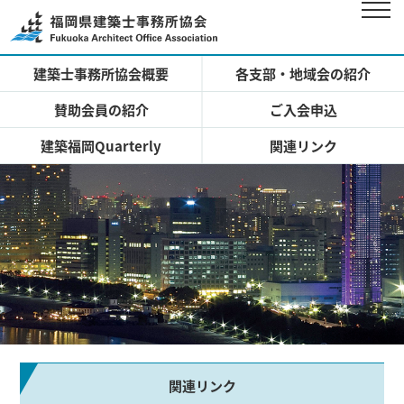
関
建築士事務所協会概要
各支部・地域会の紹介
連
賛助会員の紹介
ご入会申込
リ
ン
建築福岡Quarterly
関連リンク
ク
関連リンク