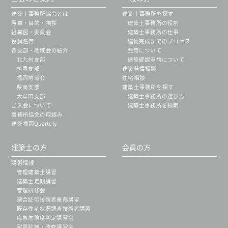
建築士事務所協会とは
建築士事務所を探す
憲章・目的・挨拶
建築士事務所の役割
組織図・委員会
建築士事務所の仕事
役員名簿
建物完成までのプロセス
各支部・地域会の紹介
費用について
北九州支部
建築確認申請について
筑豊支部
建築苦情相談
福岡地域会
住宅相談
県南支部
建築士事務所を探す
大牟田支部
建築士事務所の選び方
ご入会について
建築士事務所を検索
事務所協会の取組み
建築福岡Quartely
建築士の方
会員の方
講習情報
管理建築士講習
建築士定期講習
管理研修会
適合証明技術者業務講習
既存住宅状況調査技術者講習
応急危険度判定講習会
耐震診断・改修講習会