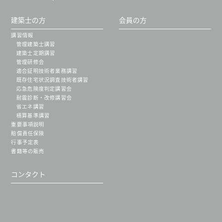
建築士の方
会員の方
講習情報
管理建築士講習
建築士定期講習
管理研修会
適合証明技術者業務講習
既存住宅状況調査技術者講習
応急危険度判定講習会
耐震診断・改修講習会
省エネ講習
積算基準講習
重要事項説明
賠償責任保険
行事予定表
書籍等の販売
コンタクト