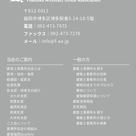
〒812-0013
福岡市博多区博多駅東3-14-18-5階
電話
092-473-7673
ファックス
092-473-7278
メール
info@f-aa.jp
当会のご案内
一般の方
建築士事務所協会とは
建築士事務所を探す
憲章・目的・挨拶
建築士事務所の役割
組織図・委員会
建築士事務所の仕事
役員名簿
建物完成までのプロセス
各支部・地域会の紹介
費用について
北九州支部
建築確認申請について
筑豊支部
建築苦情相談
福岡地域会
住宅相談
県南支部
建築士事務所を探す
大牟田支部
建築士事務所の選び方
ご入会について
建築士事務所を検索
事務所協会の取組み
建築福岡Quartely